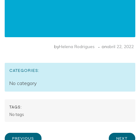
-
by
Helena Rodrigues
on
abril 22, 2022
CATEGORIES:
No category
TAGS:
No tags
PREVIOUS
NEXT