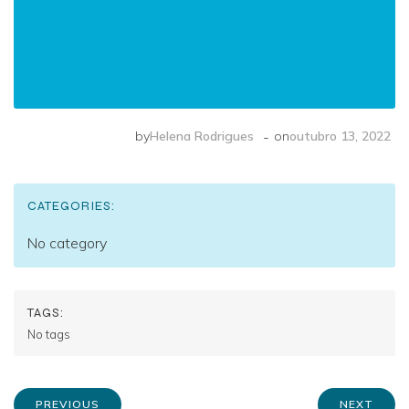
-
by
Helena Rodrigues
on
outubro 13, 2022
CATEGORIES:
No category
TAGS:
No tags
PREVIOUS
NEXT