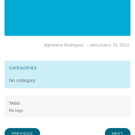
-
by
Helena Rodrigues
on
outubro 15, 2021
CATEGORIES:
No category
TAGS:
No tags
PREVIOUS
NEXT